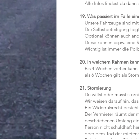
Alle Infos findest du dann
19. Was passiert im Falle ein
Unsere Fahrzeuge sind mit e
Die Selbstbeteiligung liegt
Optional können auch ande
Diese können bspw. eine Redu
Wichtig ist immer die Polize
20. In welchem Rahmen kan
Bis 4 Wochen vorher kann n
als 6 Wochen gilt als Stor
21. Stornierung
Du willst oder musst storni
Wir weisen darauf hin, dass 
Ein Widerrufsrecht besteht a
Der Vermieter räumt der mie
beschriebenen Umfang ein, 
Person nicht schuldhaft herb
oder dem Tod der mietenden