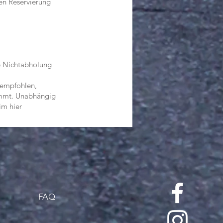
en Reservierung
e Nichtabholung
 empfohlen,
kommt. Unabhängig
im hier
FAQ