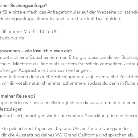
einer Buchungsanfrage?
lle bitte einfach das Anfrageformular auf der Webseite vollständi
uchungsanfrage alternativ auch direkt bei kult-bus melden:
 immer Mo.-Fr. 10-16 Uhr
kult-bus.de
gewonnen – wie löse ich diesen ein?
et sich eine Gutscheinnummer. Bitte gib diese bei deiner Buchung
eid. Möchtest du länger als auf dem Gutschein vermerkten Zeitrau
rheriger Absprache mit uns auch verlängern.
m fällt dann die aktuelle Fahrzeugmiete zzgl. eventueller Zusatzlei
ir dir vorab natürlich einmal zukommen, sodass du dann in Ruhe e
 meiner Reise ab?
 melden wir uns schnellstmöglich bei dir zurück, um alle offenen 
estzulegen.
ärt sind, benötigen wir für die weitere Abwicklung deinen Perso
e geklärt sind, legen wir Tag und Uhrzeit für die Übergabe fest.
r die Ausstattung deines VW Grand California und sprechen ab,