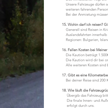
Unsere Fahrzeuge dürfen so
weiteren fahrenden Person
Bei der Anmietung müssen F
15. Wohin darf ich reisen? 
Generell sind Reisen in Krie
Auslandsfahrten innerhalb 
Regionen: Bulgarien, Island
16. Fallen Kosten bei Meine
Die Kaution beträgt 1.500€
Die Kaution wird dir bei o
Alle weiteren Kosten sind bi
17. Gibt es eine Kilometerb
Bei deiner Reise sind 200 Ki
18. Wie läuft die Fahrzeugr
Übergib das Fahrzeug bitte v
Die finale Innen- und Außen
erfolgt durch uns.