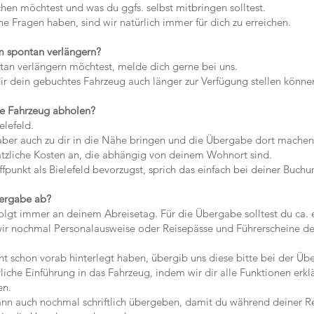
 möchtest und was du ggfs. selbst mitbringen solltest.
 Fragen haben, sind wir natürlich immer für dich zu erreichen.
um spontan verlängern?
n verlängern möchtest, melde dich gerne bei uns.
 dein gebuchtes Fahrzeug auch länger zur Verfügung stellen könne
te Fahrzeug abholen?
elefeld.
er auch zu dir in die Nähe bringen und die Übergabe dort machen
tzliche Kosten an, die abhängig von deinem Wohnort sind.
punkt als Bielefeld bevorzugst, sprich das einfach bei deiner Buchun
bergabe ab?
t immer an deinem Abreisetag. Für die Übergabe solltest du ca. e
r nochmal Personalausweise oder Reisepässe und Führerscheine de
t schon vorab hinterlegt haben, übergib uns diese bitte bei der Üb
he Einführung in das Fahrzeug, indem wir dir alle Funktionen erkl
en.
 auch nochmal schriftlich übergeben, damit du während deiner Re