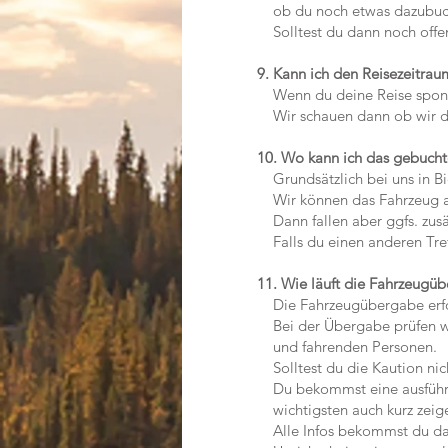
ob du noch etwas dazubuchen
Solltest du dann noch offene
9. Kann ich den Reisezeitra
Wenn du deine Reise sponta
Wir schauen dann ob wir dir
10. Wo kann ich das gebuch
Grundsätzlich bei uns in Bi
Wir können das Fahrzeug ab
Dann fallen aber ggfs. zusä
Falls du einen anderen Treff
11. Wie läuft die Fahrzeugü
Die Fahrzeugübergabe erfolg
Bei der Übergabe prüfen wi
und fahrenden Personen.
Solltest du die Kaution nich
Du bekommst eine ausführlic
wichtigsten auch kurz zeig
Alle Infos bekommst du dann