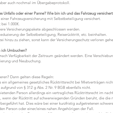
 aber auch nochmal im Übergabeprotokoll.
es Unfalls oder einer Panne? Wie bin ich und das Fahrzeug versichert
iner Fahrzeugversicherung mit Selbstbeteiligung versichert.
 bei 1.000€.
re Versicherungspakete abgeschlossen werden.
zierung der Selbstbeteiligung, Reiserücktritt, etc. beinhalten.
i hinzu zu ziehen, sonst kann der Versicherungsschutz verloren gehe
n ich Umbuchen?
ach Verfügbarkeit der Zeitraum geändert werden. Eine Verschieb
nierung und Neubuchung.
eren? Dann gelten diese Regeln:
ein allgemeines gesetzliches Rücktrittsrecht bei Mietverträgen nicht
ufgrund von § 312 g Abs. 2 Nr. 9 BGB ebenfalls nicht.
tenden Person allerdings ein vertragliches Rücktrittsrecht im nach
wenn der Rücktritt auf schwerwiegenden Gründen beruht, die die 
eigeführt hat. Dies wäre bei einer kurzfristig aufgetretenen schwe
 Person oder einer/eines nahen Angehörigen der Fall.