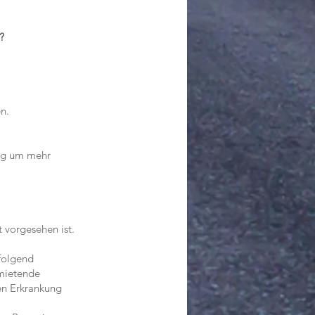
?
n.
ung um mehr
 vorgesehen ist.
folgend
mietende
ren Erkrankung