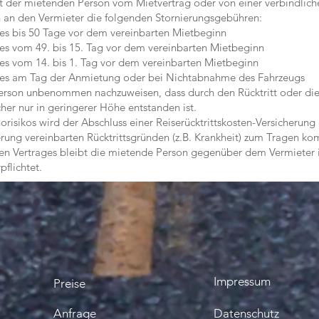
 der mietenden Person vom Mietvertrag oder von einer verbindlich
an den Vermieter die folgenden Stornierungsgebühren:
 bis 50 Tage vor dem vereinbarten Mietbeginn
vom 49. bis 15. Tag vor dem vereinbarten Mietbeginn
vom 14. bis 1. Tag vor dem vereinbarten Mietbeginn
 am Tag der Anmietung oder bei Nichtabnahme des Fahrzeugs
rson unbenommen nachzuweisen, dass durch den Rücktritt oder di
er nur in geringerer Höhe entstanden ist.
isikos wird der Abschluss einer Reiserücktrittskosten-Versicherung
rung vereinbarten Rücktrittsgründen (z.B. Krankheit) zum Tragen 
n Vertrages bleibt die mietende Person gegenüber dem Vermieter 
flichtet.
Impressum
Preise
Anfrage
Datenschutz