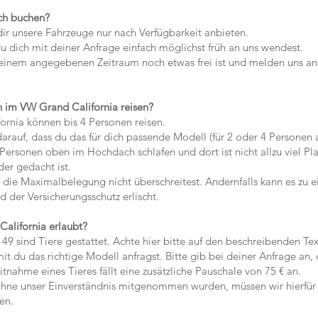
ich buchen?
r unsere Fahrzeuge nur nach Verfügbarkeit anbieten.
 dich mit deiner Anfrage einfach möglichst früh an uns wendest.
nem angegebenen Zeitraum noch etwas frei ist und melden uns ans
n im VW Grand California reisen?
nia können bis 4 Personen reisen.
auf, dass du das für dich passende Modell (für 2 oder 4 Personen a
rsonen oben im Hochdach schlafen und dort ist nicht allzu viel Pla
er gedacht ist.
die Maximalbelegung nicht überschreitest. Andernfalls kann es zu e
der Versicherungsschutz erlischt.
alifornia erlaubt?
 sind Tiere gestattet. Achte hier bitte auf den beschreibenden Tex
du das richtige Modell anfragst. Bitte gib bei deiner Anfrage an, 
nahme eines Tieres fällt eine zusätzliche Pauschale von 75 € an.
ne unser Einverständnis mitgenommen wurden, müssen wir hierfür
en.