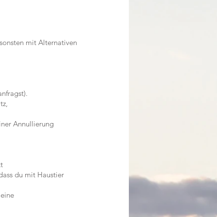
onsten mit Alternativen
nfragst).
tz,
iner Annullierung
t
dass du mit Haustier
 eine