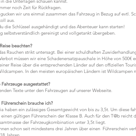
n die Unterlagen schauen kannst.
mmer noch Zeit für Rückfragen.
 gucken wir uns einmal zusammen das Fahrzeug in Bezug auf evtl. S
ll aus.
 die Schlüssel ausgehändigt und das Abenteuer kann starten!
elbstverständlich gereinigt und vollgetankt übergeben.
 Reise beachten?
as Rauchen strikt untersagt. Bei einer schuldhaften Zuwiderhandlun
erbot müssen wir eine Schadenersatzpauschale in Höhe von 500€ e
iner Reise über die entsprechenden Länder auf den offiziellen Touri
ldcampen. In den meisten europäischen Ländern ist Wildcampen ni
e Fahrzeuge ausgestattet?
nden Texte unter den Fahrzeugen auf unserer Webseite.
 Führerschein brauche ich?
haben ein zulässiges Gesamtgewicht von bis zu 3,5t. Um diese fah
inen gültigen Führerschein der Klasse B. Auch für den T@b reicht d
amtmasse der Fahrzeugkombination unter 3,5t liegt.
nen schon seit mindestens drei Jahren über einen Führerschein ver
18 Jahren.