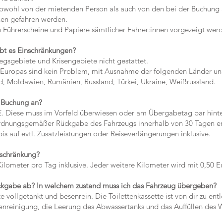
wohl von der mietenden Person als auch von den bei der Buchun
en gefahren werden.
ührerscheine und Papiere sämtlicher Fahrer:innen vorgezeigt wer
Gibt es Einschränkungen?
gsgebiete und Krisengebiete nicht gestattet.
Europas sind kein Problem, mit Ausnahme der folgenden Länder u
, Moldawien, Rumänien, Russland, Türkei, Ukraine, Weißrussland.
r Buchung an?
. Diese muss im Vorfeld überwiesen oder am Übergabetag bar hinte
rdnungsgemäßer Rückgabe des Fahrzeugs innerhalb von 30 Tagen ers
s auf evtl. Zusatzleistungen oder Reiseverlängerungen inklusive.
eschränkung?
lometer pro Tag inklusive. Jeder weitere Kilometer wird mit 0,50 E
ückgabe ab? In welchem zustand muss ich das Fahrzeug übergeben?
ollgetankt und besenrein. Die Toilettenkassette ist von dir zu entl
reinigung, die Leerung des Abwassertanks und das Auffüllen des 