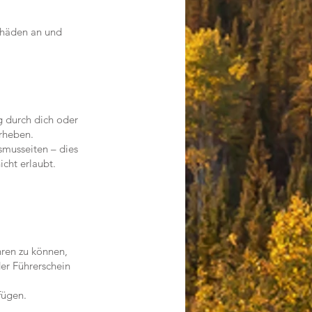
chäden an und
g durch dich oder
rheben.
smusseiten – dies
cht erlaubt.
ren zu können,
er Führerschein
fügen.