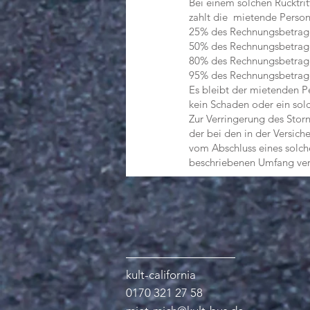
Bei einem solchen Rücktritt
zahlt die mietende Person 
25% des Rechnungsbetrages
50% des Rechnungsbetrages 
80% des Rechnungsbetrages 
95% des Rechnungsbetrages
Es bleibt der mietenden Pe
kein Schaden oder ein solch
Zur Verringerung des Stornor
der bei den in der Versiche
vom Abschluss eines solche
beschriebenen Umfang verp
kult-california
0170 321 27 58