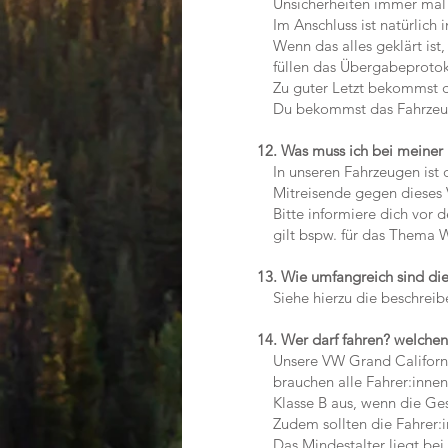
Unsicherheiten immer mal i
Im Anschluss ist natürlich i
Wenn das alles geklärt ist,
füllen das Übergabeprotoko
Zu guter Letzt bekommst du
Du bekommst das Fahrzeug s
12. Was muss ich bei meiner
In unseren Fahrzeugen ist d
Mitreisende gegen dieses V
Bitte informiere dich vor de
gilt bspw. für das Thema Wi
13. Wie umfangreich sind di
Siehe hierzu die beschreibe
14. Wer darf fahren? welchen
Unsere VW Grand California 
brauchen alle Fahrer:innen e
Klasse B aus, wenn die Ges
Zudem sollten die Fahrer:in
Das Mindestalter liegt bei 