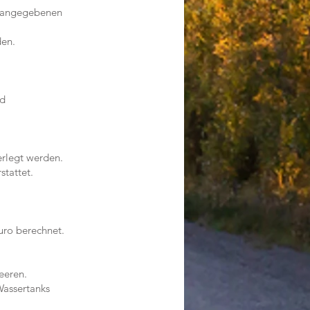
g angegebenen
den.
nd
rlegt werden.
tattet.
uro berechnet.
eeren.
Wassertanks