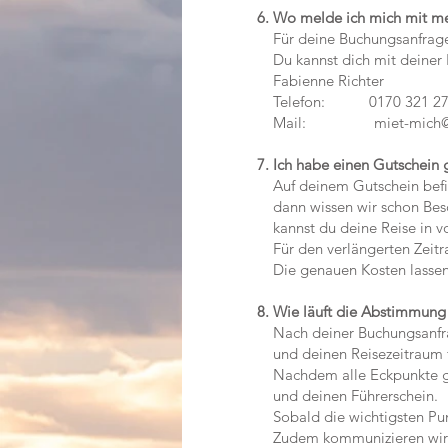
6. Wo melde ich mich mit m
Für deine Buchungsanfrage fü
Du kannst dich mit deiner B
Fabienne Richter
Telefon: 0170 321 27 58,
Mail:
miet-mich@
7. Ich habe einen Gutschein 
Auf deinem Gutschein befind
dann wissen wir schon Besch
kannst du deine Reise in vo
Für den verlängerten Zeitrau
Die genauen Kosten lassen w
8. Wie läuft die Abstimmung
Nach deiner Buchungsanfrage
und deinen Reisezeitraum f
Nachdem alle Eckpunkte gekl
und deinen Führerschein.
Sobald die wichtigsten Punkt
Zudem kommunizieren wir di